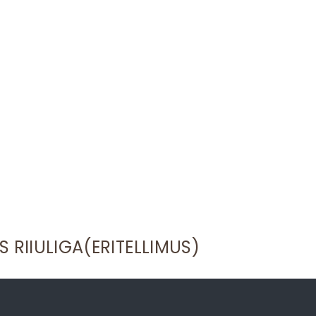
to
clipboard
 RIIULIGA(ERITELLIMUS)