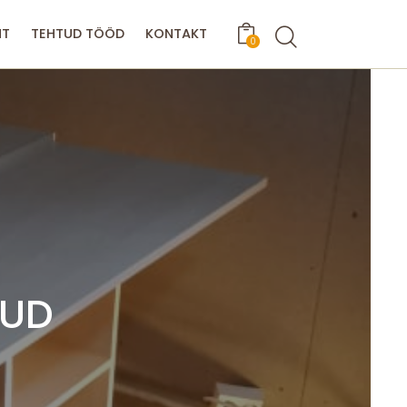
Search
NT
TEHTUD TÖÖD
KONTAKT
0
AUD