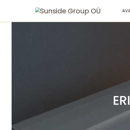
AVA
ER