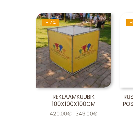
-17%
-
REKLAAMKUUBIK
TRUS
100X100X100CM
POS
420.00
€
Algne
349.00
€
Praegune
hind
hind
oli:
on:
420.00€.
349.00€.