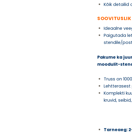
Kõik detailid 
SOOVITUSLIK
Ideaalne vee
Paigutada leti 
stendile/pos
Pakume ka juurd
moodulit-sten
Truss on 10
Lehtterasest
Komplekti ku
kruvid, seibid
Tarneaeg: 2