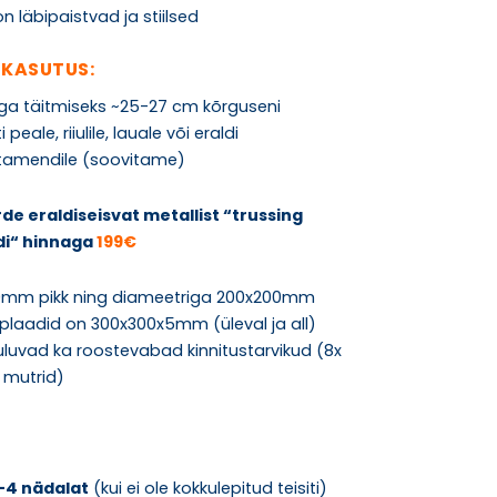
on läbipaistvad ja stiilsed
 KASUTUS:
ga täitmiseks ~25-27 cm kõrguseni
peale, riiulile, lauale või eraldi
tamendile (soovitame)
e eraldiseisvat metallist “trussing
di“ hinnaga
199€
00mm pikk ning diameetriga 200x200mm
 plaadid on 300x300x5mm (üleval ja all)
uluvad ka roostevabad kinnitustarvikud (8x
, mutrid)
-4 nädalat
(kui ei ole kokkulepitud teisiti)