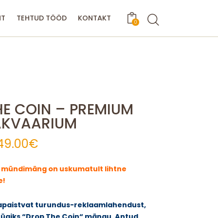
Search
NT
TEHTUD TÖÖD
KONTAKT
0
HE COIN – PREMIUM
AKVAARIUM
lgne
49.00
€
Praegune
ind
hind
li:
on:
– mündimäng on uskumatult lihtne
99.00€.
149.00€.
e!
mapaistvat turundus-reklaamlahendust,
ügiks “Drop The Coin“ mängu. Antud