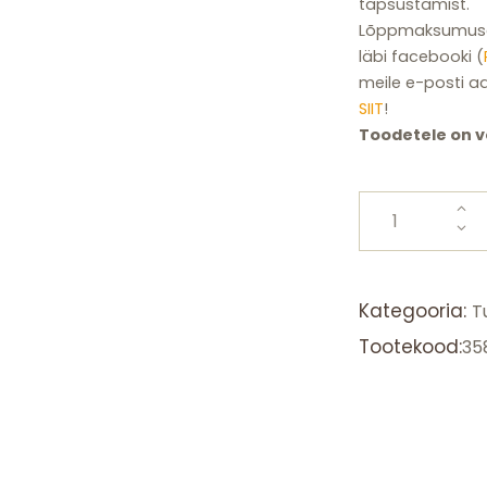
täpsustamist.
Lõppmaksumuse 
läbi facebooki (
meile e-posti a
SIIT
!
Toodetele on või
Drop
The
Coin
-
premium
Kategooria:
T
klaas
Tootekood:
35
akvaarium
kogus