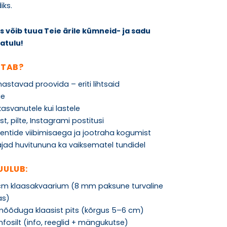
iks.
s võib tuua Teie ärile kümneid- ja sadu
satulu!
ÖTAB?
stavad proovida – eriti lihtsaid
ge
kasvanutele kui lastele
t, pilte, Instagrami postitusi
ientide viibimisaega ja jootraha kogumist
ajad huvitununa ka vaiksematel tundidel
UULUB:
 cm klaasakvaarium (8 mm paksune turvaline
as)
õõduga klaasist pits (kõrgus 5–6 cm)
fosilt (info, reeglid + mängukutse)