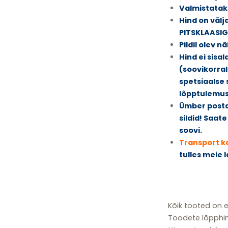
Valmistataks
Hind on väl
PITSKLAASI
Pildil olev 
Hind ei sisa
(soovikorral
spetsiaalse s
lõpptulemus
Ümber posta
sildid! Saate
soovi.
Transport k
tulles meie l
Kõik tooted on 
Toodete lõpphin