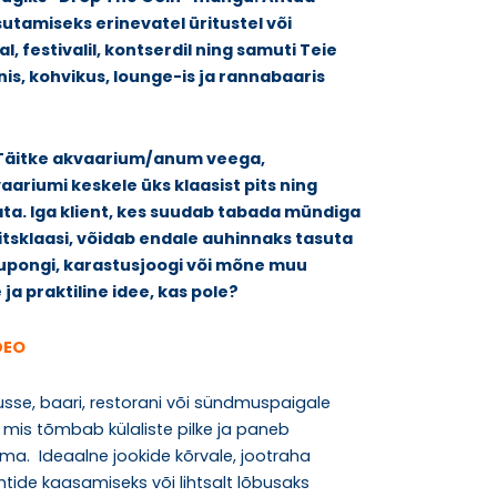
utamiseks erinevatel üritustel või
al, festivalil, kontserdil ning samuti Teie
nis, kohvikus, lounge-is ja rannabaaris
. Täitke akvaarium/anum veega,
ariumi keskele üks klaasist pits ning
ata. Iga klient, kes suudab tabada mündiga
pitsklaasi, võidab endale auhinnaks tasuta
upongi, karastusjoogi või mõne muu
 ja praktiline idee, kas pole?
DEO
sse, baari, restorani või sündmuspaigale
 mis tõmbab külaliste pilke ja paneb
a. Ideaalne jookide kõrvale, jootraha
ntide kaasamiseks või lihtsalt lõbusaks