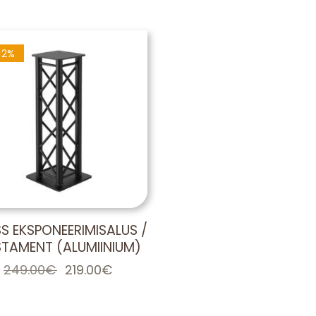
12%
S EKSPONEERIMISALUS /
TAMENT (ALUMIINIUM)
249.00
€
Algne
219.00
€
Praegune
hind
hind
oli:
on:
249.00€.
219.00€.