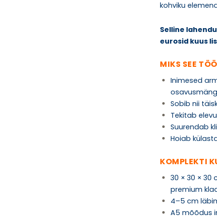
kohviku elemend
Selline lahendu
eurosid kuus li
MIKS SEE TÖ
Inimesed arma
osavusmän
Sobib nii täis
Tekitab elevus
Suurendab kl
Hoiab külast
KOMPLEKTI K
30 × 30 × 30
premium kla
4–5 cm läbim
A5 mõõdus in