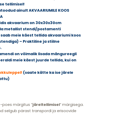
e tellimisel!
jatoodud ainult AKVAARIUMILE KOOS
GA
näidis akvaarium on 30x30x30cm
lda metallist stendi/postamenti
 saab meie käest tellida akvaariumi koos
tendiga) – Praktiline ja stiilne
.
mendi on võimalik lisada mängureegli
 eraldi meie käest juurde tellida, kui on
okkuleppel!
(saate kätte ka ise järele
attu)
e-poes märgitus ”
järeltellimisel
” märgisega.
d selgub pärast transpordi ja erisoovide