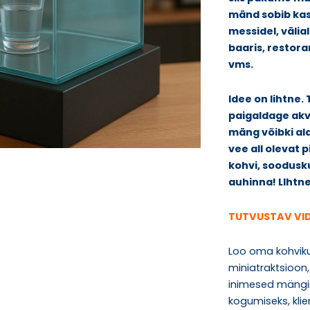
mänd sobib kas
messidel, välial
baaris, restora
vms.
Idee on lihtne
paigaldage akva
mäng võibki al
vee all olevat 
kohvi, soodusk
auhinna! LIhtne
TUTVUSTAV VI
Loo oma kohviku
miniatraktsioon,
inimesed mängim
kogumiseks, klie