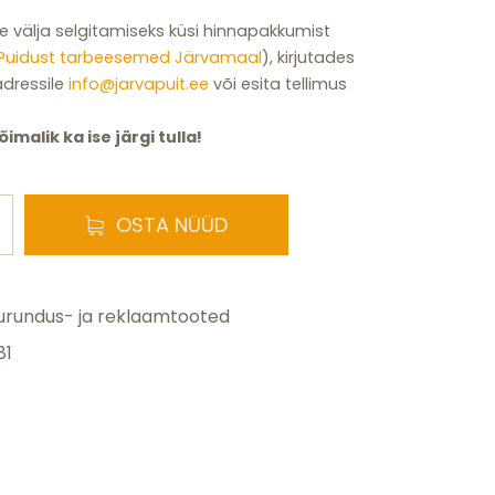
välja selgitamiseks küsi hinnapakkumist
Puidust tarbeesemed Järvamaal
), kirjutades
adressile
info@jarvapuit.ee
või esita tellimus
malik ka ise järgi tulla!
OSTA NÜÜD
urundus- ja reklaamtooted
81