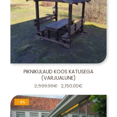
PIKNIKULAUD KOOS KATUSEGA
(VARJUALUNE)
2,599.99
€
Algne
2,150.00
€
Praegune
hind
hind
oli:
on:
2,599.99€.
2,150.00€.
-9%