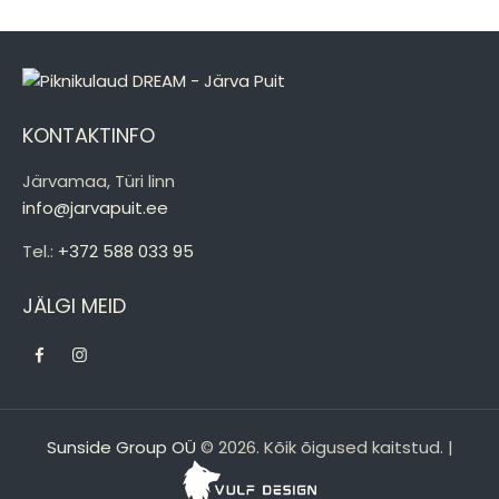
KONTAKTINFO
Järvamaa, Türi linn
info@jarvapuit.ee
Tel.:
+372 588 033 95
JÄLGI MEID
facebook
instagramm
Sunside Group OÜ
© 2026. Kõik õigused kaitstud. |