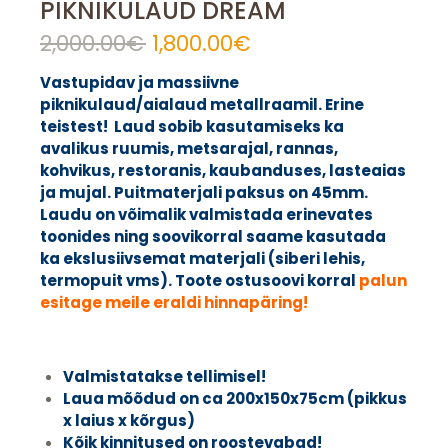
PIKNIKULAUD DREAM
2,000.00
€
Algne
1,800.00
€
Praegune
hind
hind
Vastupidav ja massiivne
oli:
on:
piknikulaud/aialaud metallraamil. Erine
2,000.00€.
1,800.00€.
teistest! Laud sobib kasutamiseks ka
avalikus ruumis, metsarajal, rannas,
kohvikus, restoranis, kaubanduses, lasteaias
ja mujal. Puitmaterjali paksus on 45mm.
Laudu on võimalik valmistada erinevates
toonides ning soovikorral saame kasutada
ka ekslusiivsemat materjali (siberi lehis,
termopuit vms).
Toote ostusoovi korral
palun
esitage meile eraldi hinnapäring!
Valmistatakse tellimisel!
Laua mõõdud on ca 200x150x75cm (pikkus
x laius x kõrgus)
Kõik kinnitused on roostevabad!