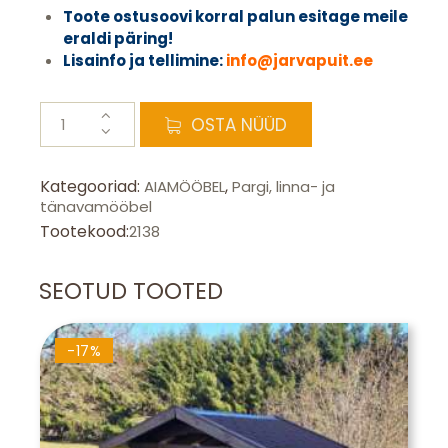
Toote ostusoovi korral
palun esitage meile
eraldi päring!
Lisainfo ja tellimine:
info@jarvapuit.ee
Piknikulaud
OSTA NÜÜD
DREAM
kogus
Kategooriad:
,
AIAMÖÖBEL
Pargi, linna- ja
tänavamööbel
Tootekood:
2138
SEOTUD TOOTED
-17%