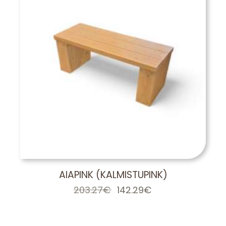
AIAPINK (KALMISTUPINK)
203.27
€
Algne
142.29
€
Praegune
hind
hind
oli:
on:
203.27€.
142.29€.