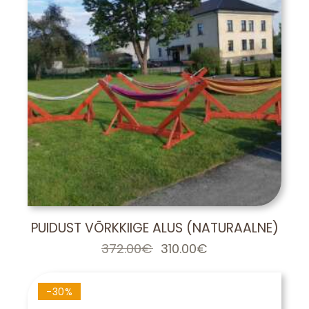
PUIDUST VÕRKKIIGE ALUS (NATURAALNE)
372.00
€
Algne
310.00
€
Praegune
hind
hind
oli:
on:
372.00€.
310.00€.
-30%