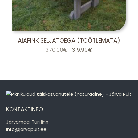
AIAPINK SELJATOEGA (TÖÖTLEMATA)
370.00
€
Algne
319.99
€
Praegune
hind
hind
oli:
on:
370.00€.
319.99€.
KONTAKTINFO
Järvamaa, Türi linn
info@jarvapuit.ee