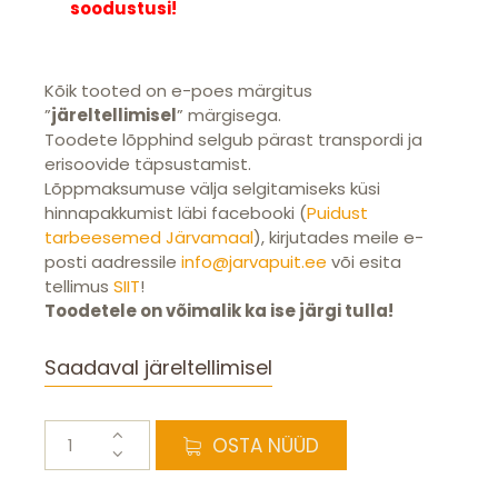
soodustusi!
Kõik tooted on e-poes märgitus
”
järeltellimisel
” märgisega.
Toodete lõpphind selgub pärast transpordi ja
erisoovide täpsustamist.
Lõppmaksumuse välja selgitamiseks küsi
hinnapakkumist läbi facebooki (
Puidust
tarbeesemed Järvamaal
), kirjutades meile e-
posti aadressile
info@jarvapuit.ee
või esita
tellimus
SIIT
!
Toodetele on võimalik ka ise järgi tulla!
Saadaval järeltellimisel
Piknikulaud
OSTA NÜÜD
täiskasvanutele
(naturaalne)