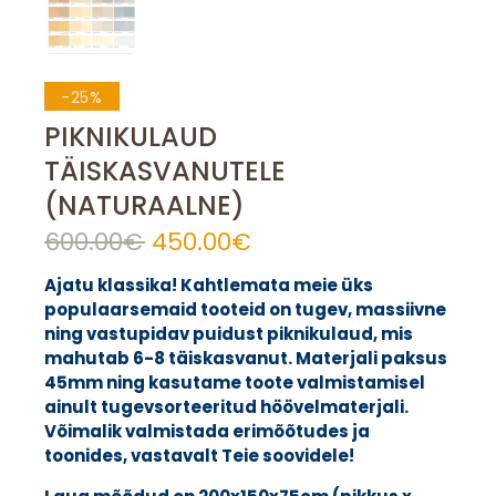
-25%
PIKNIKULAUD
TÄISKASVANUTELE
(NATURAALNE)
600.00
€
Algne
450.00
€
Praegune
hind
hind
Ajatu klassika! Kahtlemata meie üks
oli:
on:
populaarsemaid tooteid on tugev, massiivne
600.00€.
450.00€.
ning vastupidav puidust piknikulaud, mis
mahutab 6-8 täiskasvanut. Materjali paksus
45mm ning kasutame toote valmistamisel
ainult tugevsorteeritud höövelmaterjali.
Võimalik valmistada erimõõtudes ja
toonides, vastavalt Teie soovidele!