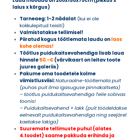
Laua mõõdud on 200x150x75cm (pikkus x
laius x kõrgus)
Tarneaeg: 1-2 nädalat
(kui ei ole
kokkulepitud teisiti)
Valmistatakse tellimisel!
Piiratud kogus töötlemata laudu on
laos
kohe olemas!
Töötlus puidukaitsevahendiga lisab laua
hinnale
50.-€
(värvikaart on leitav toote
juures galeriis)
Pakume oma toodetele kolme
viimistlusviisi:
Naturaalne-töötlemata puit
(puhas puit ilma igasuguse pinnakaitseta)
– töötlus puidukaitsevahendiga Teile sobivas
toonis!
– Puidukaitsevahend + lakk (puit töödeldakse
eelnevalt puidukaitsevahendiga ning seejärel
kaetakse lakiga)
Suuremate tellimuste puhul (alates
4.toodet) saame pakkuda erihinda ja