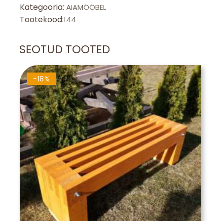
kogus
Kategooria:
AIAMÖÖBEL
Tootekood:
144
SEOTUD TOOTED
-18%