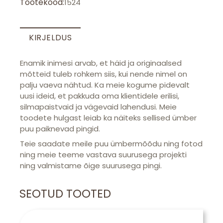
Tootekood:
1524
KIRJELDUS
E
namik inimesi arvab
,
et häid ja originaalsed
mõtteid tuleb rohkem siis, kui nende nimel on
palju vaeva nähtud. Ka meie kogume pidevalt
uusi ideid, et pakkuda oma klientidele erilisi,
silmapaistvaid ja vägevaid lahendusi. Meie
toodete hulgast leiab ka näiteks sellised ümber
puu paiknevad pingid.
Teie saadate meile puu
ümbermõõdu ning fotod
ning meie teeme vastava suurusega projekti
ning valmistame õige suurusega pingi.
SEOTUD TOOTED