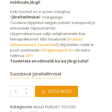
mõõtude järgi!
Kõik tooted on e-poes märgitus
”
järeltellimisel
” märgisega.
Toodete lõpphind selgub pärast transpordi ja
erisoovide täpsustamist.
Lõppmaksumuse välja selgitamiseks küsi
hinnapakkumist läbi facebooki (
Puidust
tarbeesemed Järvamaal
), kirjutades meile e-
posti aadressile
info@jarvapuit.ee
või esita
tellimus
SIIT
!
Toodetele on võimalik ka ise järgi tulla!
Saadaval järeltellimisel
Puupink
OSTA NÜÜD
kogus
Kategooria:
MUUD PUIDUST TOOTED