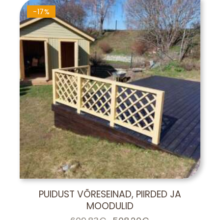
372.00€.
310.00€.
-17%
PUIDUST VÕRESEINAD, PIIRDED JA
MOODULID