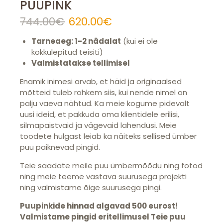
PUUPINK
744.00
€
Algne
620.00
€
Praegune
hind
hind
Tarneaeg: 1-2 nädalat
oli:
on:
(kui ei ole
kokkulepitud teisiti)
744.00€.
620.00€.
Valmistatakse tellimisel
E
namik inimesi arvab
,
et häid ja originaalsed
mõtteid tuleb rohkem siis, kui nende nimel on
palju vaeva nähtud. Ka meie kogume pidevalt
uusi ideid, et pakkuda oma klientidele erilisi,
silmapaistvaid ja vägevaid lahendusi. Meie
toodete hulgast leiab ka näiteks sellised ümber
puu paiknevad pingid.
Teie saadate meile puu
ümbermõõdu ning fotod
ning meie teeme vastava suurusega projekti
ning valmistame õige suurusega pingi.
Puupinkide hinnad algavad 500 eurost!
Valmistame pingid eritellimusel Teie puu