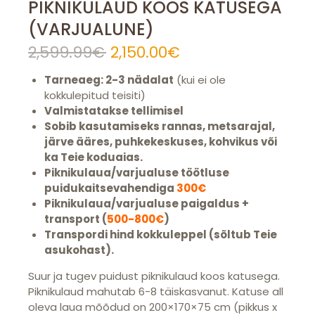
PIKNIKULAUD KOOS KATUSEGA
(VARJUALUNE)
2,599.99
€
Algne
2,150.00
€
Praegune
hind
hind
Tarneaeg: 2-3 nädalat
oli:
(kui ei ole
on:
kokkulepitud teisiti)
2,599.99€.
2,150.00€.
Valmistatakse tellimisel
Sobib kasutamiseks rannas, metsarajal,
järve ääres, puhkekeskuses, kohvikus või
ka Teie koduaias.
Piknikulaua/varjualuse töötluse
puidukaitsevahendiga
300€
Piknikulaua/varjualuse paigaldus +
transport (
500-800€
)
Transpordi hind kokkuleppel (sõltub Teie
asukohast).
Suur ja tugev puidust piknikulaud koos katusega.
Piknikulaud mahutab 6-8 täiskasvanut. Katuse all
oleva laua mõõdud on 200×170×75 cm (pikkus x