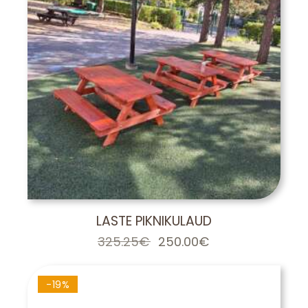
LASTE PIKNIKULAUD
325.25
€
Algne
250.00
€
Praegune
hind
hind
oli:
on:
325.25€.
250.00€.
-19%