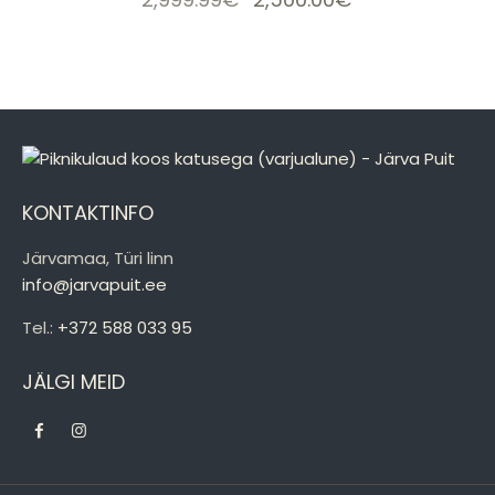
hind
hind
oli:
on:
2,999.99€.
2,500.00€.
KONTAKTINFO
Järvamaa, Türi linn
info@jarvapuit.ee
Tel.:
+372 588 033 95
JÄLGI MEID
facebook
instagramm