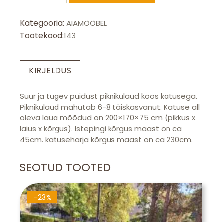
katusega
(varjualune)
Kategooria:
AIAMÖÖBEL
kogus
Tootekood:
143
KIRJELDUS
Suur ja tugev puidust piknikulaud koos katusega.
Piknikulaud mahutab 6-8 täiskasvanut. Katuse all
oleva laua mõõdud on 200×170×75 cm (pikkus x
laius x kõrgus). Istepingi kõrgus maast on ca
45cm. katuseharja kõrgus maast on ca 230cm.
SEOTUD TOOTED
-23%