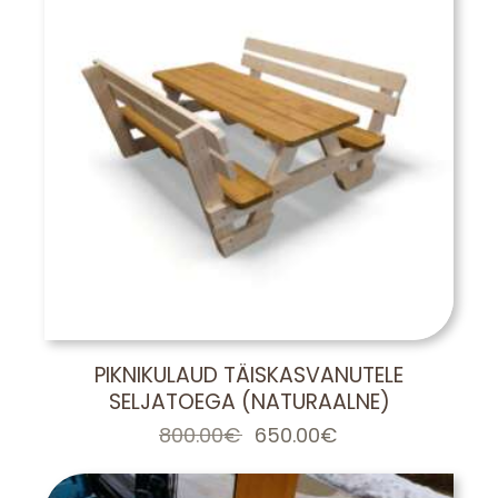
PIKNIKULAUD TÄISKASVANUTELE
SELJATOEGA (NATURAALNE)
800.00
€
Algne
650.00
€
Praegune
hind
hind
oli:
on:
800.00€.
650.00€.