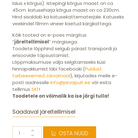
laius x kõrgus). Istepingi kõrgus maast on ca
45cm. katuseharja kõrgus maast on ca 230cm.
Hind sisaldab ka katusekattematerjale. Katuseks
veekindel 18mm vineer kaetud kärgkattega.
Kõik tooted on e-poes märgitus
”
järeltellimisel
” märgisega.
Toodete lõpphind selgub pärast transpordi ja
erisoovide täpsustamist.
Lõppmaksumuse välja selgitamiseks küsi
hinnapakkumist läbi facebooki (
Puidust
tarbeesemed Järvamaal
), kirjutades meile e-
posti aadressile
info@jarvapuit.ee
või esita
tellimus
SIIT
!
Toodetele on võimalik ka ise järgi tulla!
Saadaval järeltellimisel
Piknikulaud
OSTA NÜÜD
koos